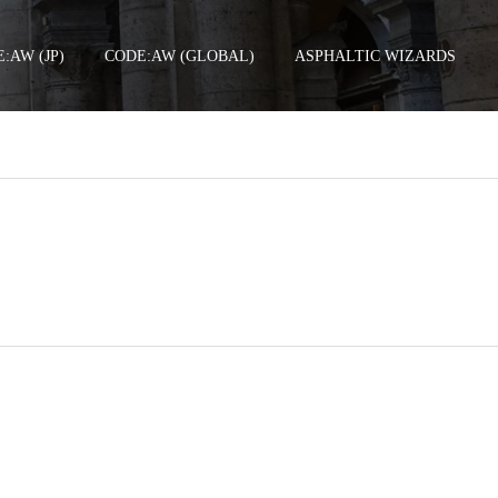
:AW (JP)
CODE:AW (GLOBAL)
ASPHALTIC WIZARDS