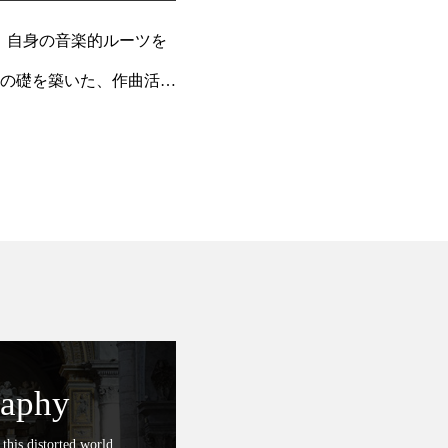
り、自身の音楽的ルーツを
の礎を築いた、作曲活動
raphy
 this distorted world.