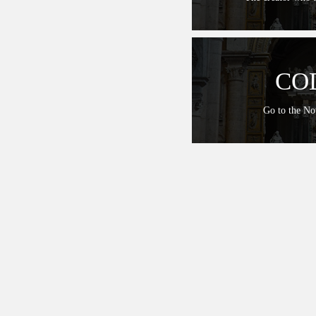
CO
Go to the N