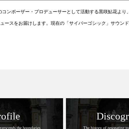
ZARDSのコンポーザー・プロデューサーとして活動する黒咲鮎花よ
ュースをお届けします。現在の「サイバーゴシック」サウンド
THE ARK』が、黒咲鮎花名義にて待
rofile
Discog
ranscends the boundaries.
The history of resonating to