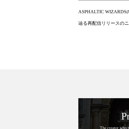
ASPHALTIC WI
辿る再配信リリースのニ
初期の重要作『ENTER 
P
The creator who t