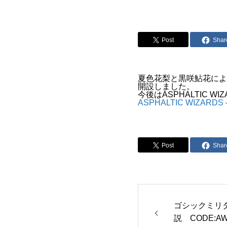
Post
Shar
夏色花梨と黒咲鮎花による
開設しました。
今後はASPHALTIC
ASPHALTIC WIZARDS 
Post
Shar
ゴシックミリ
説 CODE: