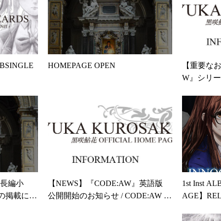
SINGLE
HOMEPAGE OPEN
【重要なお
W』シリ
小説投稿
ついて
長編小
【NEWS】『CODE:AW』英語版
1st Inst
ズの掲載につ
公開開始のお知らせ / CODE:AW E
AGE】RE
nglish Version Now Available!