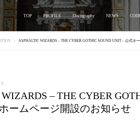
TOP
PROFILE
Discography
NEWS
CODE
ATION
ASPHALTIC WIZARDS – THE CYBER GOTHIC SOUND UNIT 
.7
 WIZARDS – THE CYBER GOT
 公式ホームページ開設のお知らせ