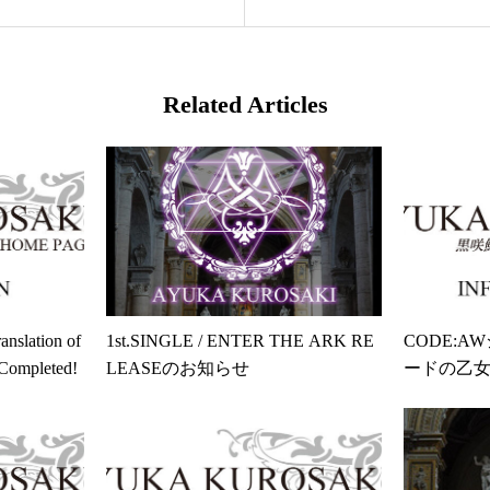
Related Articles
nslation of
1st.SINGLE / ENTER THE ARK RE
CODE:
ompleted!
LEASEのお知らせ
ードの乙女達 
ODE Ⅰ
がきあり