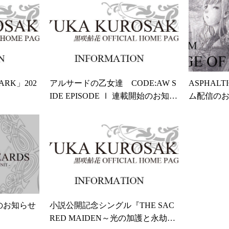
ARK」202
アルサードの乙女達 CODE:AW S
ASPHALT
IDE EPISODE Ⅰ 連載開始のお知ら
ム配信の
せ
E のお知らせ
小説公開記念シングル『THE SAC
RED MAIDEN～光の加護と永劫の