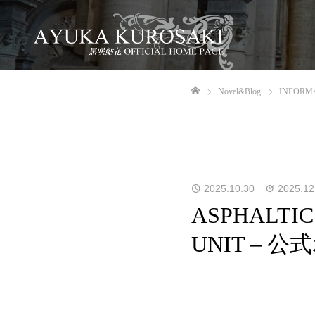
Novel&Blog
INFORM
ホーム
2025.10.30
2025.12
ASPHALTIC
UNIT –