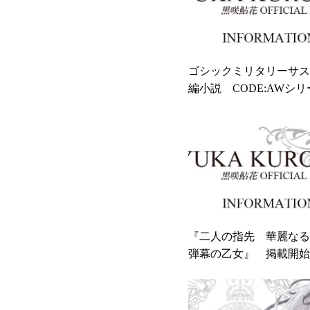
ゴシックミリタリーサス
編小説 CODE:AWシ
につきまして
『二人の指先 華麗なる
弾幕の乙女』 掲載開始
せ