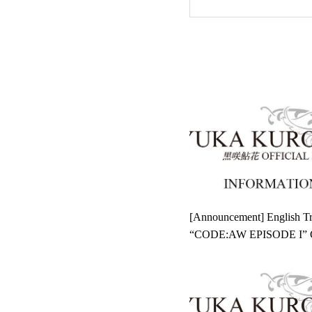
して
[Announcement] English Tra
“CODE:AW EPISODE I” C