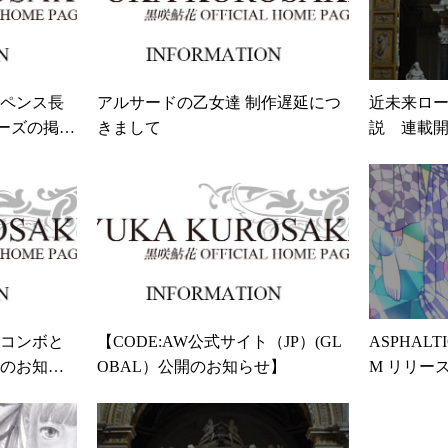
ペンス長
アルサードの乙女達 制作遅延につ
近未来ロ
リーズの掲載
きまして
説 連載
コンボと
【CODE:AW公式サイト（JP）(GL
ASPHALTI
のお知ら
OBAL）公開のお知らせ】
M リリー