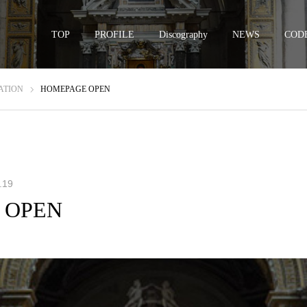
TOP
PROFILE
Discography
NEWS
CODE
ATION
HOMEPAGE OPEN
.19
 OPEN