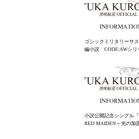
ゴシックミリタリーサス
編小説 CODE:AWシ
につきまして
小説公開記念シングル『T
RED MAIDEN～光の
呪縛～』リマスター版、3
リース決定！