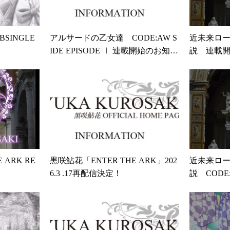
SINGLE
アルサードの乙女達 CODE:AW S
近未来ロ
IDE EPISODE Ⅰ 連載開始のお知ら
説 連載
せ
HE ARK RE
黒咲鮎花「ENTER THE ARK」202
近未来ロ
6.3 .17再配信決定！
説 COD
きまして