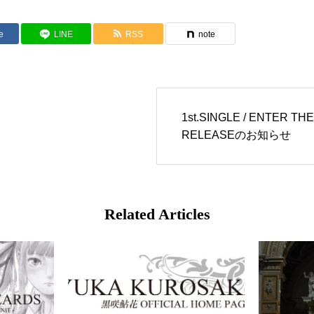
e
LINE
RSS
note
1st.SINGLE / ENTER TH
RELEASEのお知らせ
Related Articles