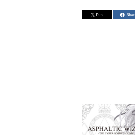
Post
Shar