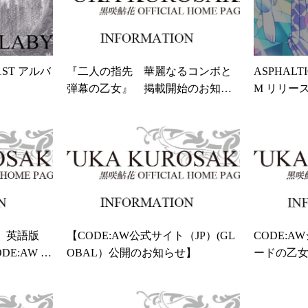
 1ST アルバ
『二人の指先 華麗なるコンボと
ASPHALTI
弾幕の乙女』 掲載開始のお知ら
M リリー
せ
W』英語版
【CODE:AW公式サイト（JP）(GL
CODE:
E:AW E
OBAL）公開のお知らせ】
ードの乙女達 
le!
ODE Ⅰ
がきあり