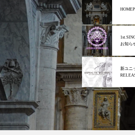
HOMEP
1st.SI
お知ら
新ユニッ
RELEA