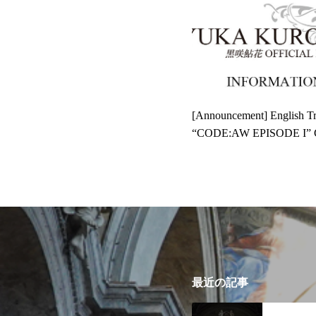
[Announcement] English Tra
“CODE:AW EPISODE I” C
最近の記事