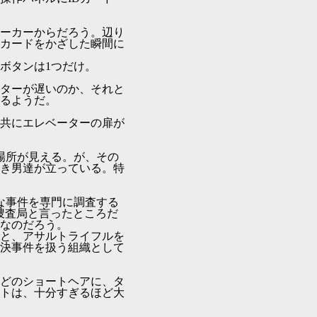
ーカーからだろう。辺り
カードをかざした瞬間に
ボタンは1つだけ。
ターが遅いのか、それと
るようだ。
共にエレベーターの扉が
る場所が見える。が、その
き男達が立っている。特
な事件を専門に調査する
明事件刑事捜査局と言ったところだ
なのだろう。
と、アサルトライフルを
決事件を扱う組織として
どのショートヘアに、タ
トは、十分すぎるほど大