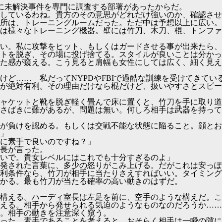
かに未解決事件を専門に調査する部署があったからだ。
しているわね。貴方のその意思がどれだけ強いのか、確認させ
所は、トレーニングルームだった。ただ中は予想以上に広い。
は様々なトレーニング機器。壁には竹刀、木刀、棍、トンファ
い。私に攻撃をヒット、もしくはガードさせる事が出来たら、
トを脱ぎ、その場に投げ捨てる。スタイルが良いことは分かっ
た感が窺える。こう見ると肩幅も女性にしては広く、細く見え
けど…… 私だってNYPDやFBIで過酷な訓練を受けてきてい
が絶対有利。その理由だけなら棍だけど、扱いやすさとスピー
ャケットと靴を脱ぎ軽く畳んで床に置くと、竹刀を手に取り道
さばきに難があるが、問題は無い。何しろ相手は武器を持って
が負けを認める。もしくは交戦不能な状態に陥ること。顔とお
」
に素手で良いのですね？」
長が言った。
いで。貴女レベルにはこれでも十分すぎるのよ」
発された言葉に、多少の怒りがこみ上げる。だがこれは安っぽ
利条件なら、竹刀が相手に当たりさえすればいい。タイミング
かる。最も竹刀が当たる確率の高い動きのはずだ。
構える。ハーディ室長は左足を前に、空手のような構えだ。こ
える。相手から発せられる気迫のようなものなのだろうか……
。相手の動きを注意深く窺う。
った。素手であることを考えると、おそらく相手は一瞬の隙に