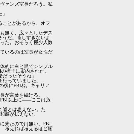
ヴァンズ室長だろう。私
た」
ることがあるから、オフ
も無く、広々としたデス
そうだ。眩しすぎないよ
った。おそらく極少人数
ているのは室長が女性だ
体的に白と黒でシンプル
用の椅子に案内された。
緒だったそうね」
を行っていました」
後にFBIね。キャリア
」
長が言葉を続ける。
BI以上に――ここは危
て嘘とは思えない。た
和感が拭えない。
来たのでは無い。FBI
 考えれば考えるほど腑