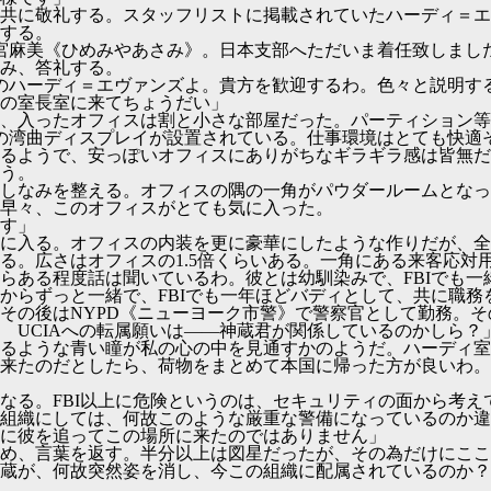
共に敬礼する。スタッフリストに掲載されていたハーディ＝エ
する。
姫宮麻美《ひめみやあさみ》。日本支部へただいま着任致しまし
み、答礼する。
長のハーディ＝エヴァンズよ。貴方を歓迎するわ。色々と説明す
の室長室に来てちょうだい」
、入ったオフィスは割と小さな部屋だった。パーティション等
の湾曲ディスプレイが設置されている。仕事環境はとても快適
るようで、安っぽいオフィスにありがちなギラギラ感は皆無だ
う。
しなみを整える。オフィスの隅の一角がパウダールームとなっ
早々、このオフィスがとても気に入った。
す」
に入る。オフィスの内装を更に豪華にしたような作りだが、全
る。広さはオフィスの1.5倍くらいある。一角にある来客応対
らある程度話は聞いているわ。彼とは幼馴染みで、FBIでも一
からずっと一緒で、FBIでも一年ほどバディとして、共に職務
その後はNYPD《ニューヨーク市警》で警察官として勤務。その
 UCIAへの転属願いは――神蔵君が関係しているのかしら？
るような青い瞳が私の心の中を見通すかのようだ。ハーディ室
来たのだとしたら、荷物をまとめて本国に帰った方が良いわ。F
なる。FBI以上に危険というのは、セキュリティの面から考え
組織にしては、何故このような厳重な警備になっているのか違
に彼を追ってこの場所に来たのではありません」
め、言葉を返す。半分以上は図星だったが、その為だけにここに
蔵が、何故突然姿を消し、今この組織に配属されているのか？