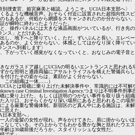
A特別捜査官、姫宮麻美と確認。ようこそ。UCIA日本支部へ〉
くるような機械音声。おそらく付近に設置された超指向性スピ
のもあるが、何処から網膜をスキャンされたのか分からない。
証が瞬時に終わったようだった。
と、操作パネルには大きな液晶画面がついているが、行き先の
トランス」とだけある。
出し、地下へと降りていく。ただ、ずいぶんと長い。エレベー
あるのか、よく分からない。体感としてはかなり深く降りてい
トランスへ到着します〉
、下がっていく感覚がなくなっていくと、おなじみの電子音と
大きなガラスドア越しにUCIAの明るいエントランスと思われ
ずかな照明と通路両脇にアサルトライフルを構えた警備兵らし
を付けたその姿からは、素顔がよく分からない。
 この組織は一体……）
UCIAとは暗礁に乗り上げた未解決事件や、常識的には不可解
n case Criminal Investigation Agency.つまりは不
礁に乗り上げた、もしくは説明のつかない事件を取り扱う組織
た入り口、おそらくかなり深い場所にあると思われるこの場所
による厳重な警備体制。新宿区のど真ん中にある施設は、未解
に思えた。
IA日本支部へ」
一人の金髪の女性が現れ、声をかけてきた。肩に掛からないほ
こなしている。その上からでもわかる豊かな胸と括れたウエス
年齢は30歳前後だろうか。スタイリッシュな女性だ。
様です」