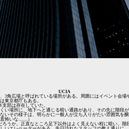
UCIA
、3角広場と呼ばれている場所がある。周囲にはイベント会場
は東京都庁もある。
日本支部は存在していた。
くい場所に、地下へと通じる暗い通路があり、その先に階段が
ないその様子は、明らかに一般人が立ち入りがたい雰囲気を醸
直怖いな……）
だろうか。正直なところ足下以外はよく見えない程に暗い。階
しいエレベーターがある。先日訪れたスタッフの教え通りに、