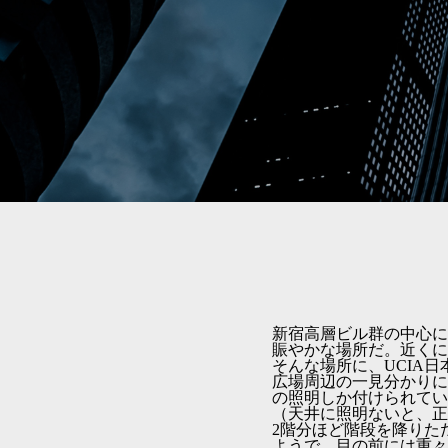
新宿高層ビル群の中心に
賑やかな場所だ。近くに
そんな場所に、UCIA
広場周辺の一見分かりに
の照明しか付けられてい
（天井に照明ないと、正
2階分ほど階段を降りた
ようで、目の前には重々