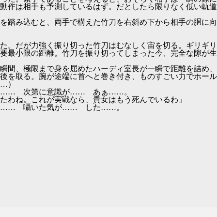
動作は相手も予測しているはず。だとしたら限りなく低い軌道
を踏み込むと、両手で構えた竹刀を右斜め下から相手の胴に向
た。だが力強く振り切った竹刀はむなしく宙を切る。ギリギリ
要最小限の距離。竹刀を振り切ってしまった今、完全な隙が生
瞬間、極限まで身を屈めたハーディ室長が一瞬で距離を詰め、
後を取る。腕が途端に首へと巻き付き、ものすごい力でホール
…）
…… 次第に意識が…… あぁ……。
たわね。これが実戦なら、貴女はもう死んでいるわ」
…… 囁いた気が…… した……。