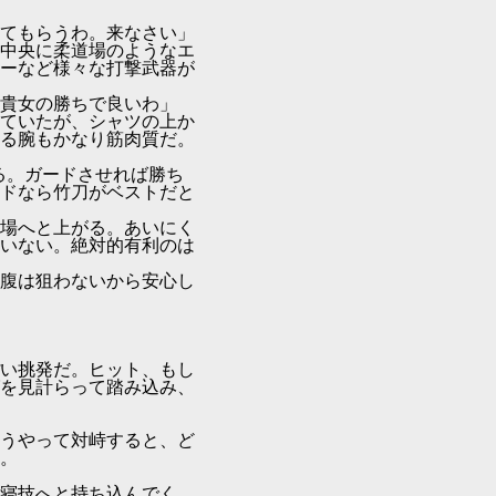
てもらうわ。来なさい」
中央に柔道場のようなエ
ーなど様々な打撃武器が
貴女の勝ちで良いわ」
ていたが、シャツの上か
る腕もかなり筋肉質だ。
る。ガードさせれば勝ち
ドなら竹刀がベストだと
場へと上がる。あいにく
いない。絶対的有利のは
腹は狙わないから安心し
い挑発だ。ヒット、もし
を見計らって踏み込み、
うやって対峙すると、ど
。
寝技へと持ち込んでく