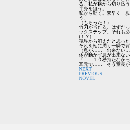
る。私が横から切り払う
半身を狙う。
私から動く。素早く一歩
う。
（もらった！）
竹刀が当たる、はずだっ
ックステップ。それも必
(！？)
視界から消えたと思った
それを軸に周り一瞬で背
（息が…… 出来ない…
体が動かず息が出来ない
「――１０秒持たなかっ
耳元で…… そう室長が
NEXT
PREVIOUS
NOVEL