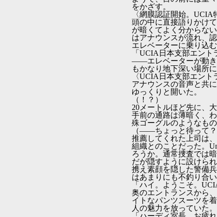
をかざす。
〈網膜認証開始。UCI
頭の中に直接語りかけて
が暗くてよく分からない
はアナウンスが流れ、認
エレベーターに乗り込む
「UCIA日本支部エン
――エレベーターが動き
もかなり地下深い場所に
〈UCIA日本支部エン
アナウンスの音声と共に
ゆっくりと開いた。
（！？）
20メートルほど先に、
手前の通路は薄暗く、わ
殊ゴーグルのようなもの
（――ちょっと待って？
推薦してくれた上司は、
組織とのことだった。Unknow
ろうか。通常捜査では暗
だが隠すように設けられ
携え素顔を隠した警備兵
はあまりにも不釣り合い
「ハイ。ようこそ。UC
奥のエントランスから、
イトなパンツスーツを着
人の魅力を放っていた。
「ハーディ室長。お疲れ