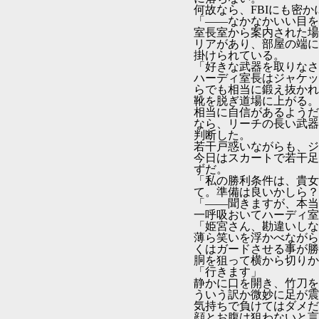
何故なら、FBIにも密
「――なかなかいい目を
室長室から案内された場
リアがあり、部屋の端に
掛けられている。
「好きな武器を取りなさ
ハーディ室長はジャケッ
らでも相当に鍛え抜かれ
靴を脱ぎ道場に上がる。
相当に自信があるようだ
なら、リーチの長い武器
判断した。
若干戸惑いながらも、ジ
今日はスカートで若干足
ずだ。
「私の勝利条件は、貴女
て。準備は良いかしら？
「――聞きますが、本当
一呼吸おいてハーディ室
「姫宮さん、勘違いしな
薄ら笑いを浮かべながら
くはガードさせる事が勝
胴を狙って横から切りか
「行きます」
静かに口を開き、竹刀を
ういう訳か微妙に足が震
気持ちで負けてはダメだ
顔とお腹は狙わないと言