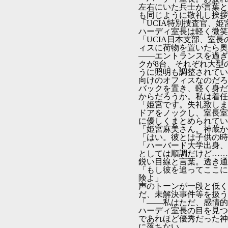
左右にいた兵士が言葉と
も同じように敬礼し挨拶
「UCIA特別捜査官、
ハーディ室長は軽く微笑
「UCIA日本支部、室
ィスに荷物を置いたら奥
――エントランスを過ぎ
クが8台、それぞれ大型
うに照明も調整されてい
向けのオフィスなのだろ
バックを置き、軽く身だ
からだろうか。私は着任
「姫宮です。失礼致しま
ドアをノックし、室長室
に優しくまとめられてい
「姫宮麻美さん。神蔵か
「はい。彼とは子供の時
「ハーバード大学出身、
としては順調だけど……
鋭い目線と言葉。透き通
「もし彼を追ってここに
険よ」
声のトーンが一段と低く
だ、未解決事件等を扱う
「――私はただ、感情的
ハーディ室長の目を見つ
であれほど優秀だった神
に落ちない。