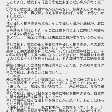
ったときに、彼女もそう言って私におまじないをかけてくれ
た。
いつまた彼女達と遭遇するか分からない。朝霧さんが力を失っ
てしまった今、再び相まみえる事があれば、今度こそ危ないか
もしれない。
（！？）
体が優しく抱き寄せられる。そして優しく温かい感触が、唇に
伝わる……。
目を薄らと開けたとき、そこには瞳を同じように閉じた可愛ら
しい彼女の姿があった。
ダメだ…… 完全に理性とは裏腹に全身が墜ちていくのが分か
る……。
そして私も、彼女の細く華奢な体を優しく抱き寄せ、その唇の
甘い感触に、身と心を委ねてしまったのだった……。
高鳴った胸の鼓動を抑えながら、わたしは病室を後にした。今
の私の顔は恐らく真っ赤になっているはずだ。警備員やすれ違
う人になるべく顔を見られぬよう、俯き加減で早足に病院を出
る。
病院に隣接した立体駐車場は満車だったため、外の駐車エリア
に停めた車へ向かう私。
そこで私は、あることに気づいた……。
「これは…………」
外は秋晴れで清々しい雰囲気だった。そして七色に光るたくさ
んの自然粒子《マナ》が、外いっぱいに広がっていたのだ。
（視える…… 加護が無い状態で…… 来た時には、まるで視
えなかったのに……）
そして私は、静かに目を閉じ右手に神経を集中させる。自然界
に漂う自然粒子を吸収するイメージ。
そして右手が暖かな温もりを感じたかと思うと、わたしはゆっ
くりと目を開けた。
（吸収している…… 私の右手が、自然粒子《マナ》を……）
右手に周囲の自然粒子が穏やかに流れ込んでいるのが視える。