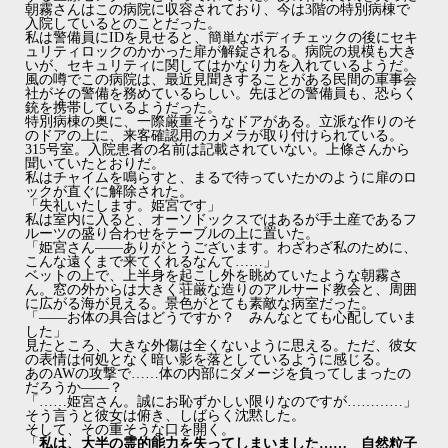
朝霧さんはこの病院に収容されており、今は3階の特別病棟で
入院しているとのことだった。
私は警備員にIDを見せると、簡単なボディチェックの後にセキ
ュリティロックのかかった扉が解錠される。病院の規模も大き
いが、セキュリティに関してはかなり力を入れているようだ。
風の噂でこの病院は、最近見聞きすることがある民間の軍事会
社がその警備を務めているらしい。先ほどの警備員も、恐らく
銃を携帯しているようだった。
特別病棟の奥に、一際厳重そうなドアがある。立派な作りのそ
のドアの上に、来客確認用のカメラが取り付けられている。
315号室。入院患者の名前は記載されていない。上條さんから
聞いていたとおりだ。
私はチャイムを鳴らすと、まるで待っていたかのように扉のロ
ックが直ぐに解除された。
「失礼いたします。姫宮です」
私は室内に入ると、オーソドックスではあるが手土産であるフ
ルーツの盛り合わせをテーブルの上に置いた。
「姫宮さん――ありがとうございます。わざわざ私のために、
こんな遠くまで来てくれるなんて……」
ベットの上で、上半身を起こし外を眺めていたような朝霧さ
ん。窓の外からは大きく荘厳な造りのアルサード教会と、周囲
に広がる海が見える。景色がとても素敵な病室だった。
「――お体の具合はどうですか？ みんなとても心配していま
した」
見たところ、大きな外傷は全くないように思える。ただ、彼女
の表情は何処となく暗い影を落としているように感じる。
あのAWの攻撃で……体の内部にダメージを負ってしまったの
だろうか――？
「……姫宮さん。誠にお恥ずかしい限りなのですが…………」
そう言うと彼女は俯き、しばらく沈黙した。
そして、その重そうな口を開く。
「
私は、大半の霊的能力を失ってしまいました…… 自然粒子