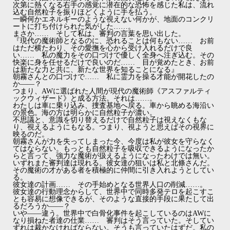
次第に熱くなる右手の感覚に潜在的な恐怖を感じた私は、流れ
込む自然粒子を振りほどくように手を払う。
一瞬何かエネルギーのような視えない何かが、地面のコンクリ
ートに打ち付けられた気がした……。
まさか…… そして私は、審判の言葉を思い出した。
『現代の魔術師となるのに、恐れることは何もない…… お前
はただ横たわり、その愛撫を心から受け入れるだけで良
い…… 私の魔力をその口づけで優しく全身へ注ぎ込む。その
快楽に身を任せるだけで良いのだ…… 目が覚めたとき、お前
は新たな力と共に、新たな世界を知ることになる』
朝霧さんとの口づけで…… 私に霊力を操る才能が開花したの
か――？
つまり、AWに選ばれた人間が現代の魔術師《アスファルティ
ックウィザード》と成る方法。それは……。
わたしは車に乗り込み、捜査基地へ戻る。車から眺める海沿い
の景色。海の方は明らかに自然粒子が濃い。
不思議と、意識を切り替えるだけで自然粒子は視えなくもな
り、視えるようにもなる。つまり、視ようと思えばその視界に
映るのだ。
朝霧さんが力を失ってしまった今、今度は私が彼女を守らなく
てはならない。もっとも自然粒子を吸収できるようになったか
らと言って、強力な魔術が扱えるようになったわけでは無い。
いずれまた審判達は現れる。彼女達の狙いは私と北條さんだ。
その魔術の才がある者を積極的に仲間に引き入れようとしてい
る。
彼女達の計画…… その手始めとなる世界人口の削減……。
彼女達の行動理念からして、世界中で同時多発テロを起こすこ
とも容易に想像できるが、そのような直接的手段に果たして出
るだろうか――？
いや――違う。世界中で白骨化事件を起こしているのはAWに
なり損ねた者達の仕業…… 審判はそう言っていた。そしてい
ずれは裁かなければならない。そうも言っていたはずだ。私の