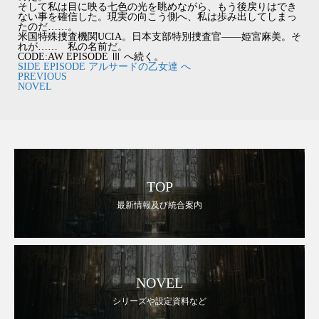
そして私は目に映る七色の光を眺めながら、もう後戻りはでき
ない事を確信した。現実の向こう側へ、私は歩み出してしまっ
たのだ……。
米国特殊捜査機関UCIA。日本支部特別捜査官――姫宮麻美。そ
れが…… 私の名前だ。
CODE:AW EPISODE Ⅲ へ続く。
SIDE EPISODE アルサードの乙女達 へ
PREVIOUS
NOVEL
TOP
最新情報及び統合案内
NOVEL
シリーズや設定資料など