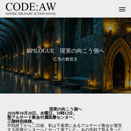
EPILOGUE 現実の向こう側へ
亡失の救世主
現実の向こう側へ
2026年10月28日。水曜日。10時12分。
聖アルサード教会付属医療センター。
三階特別病棟。
作戦終了から二日後、私は千葉県にあるアルサード教会が運営
する医療センターへとやって来ていた。あの作戦で気を失った