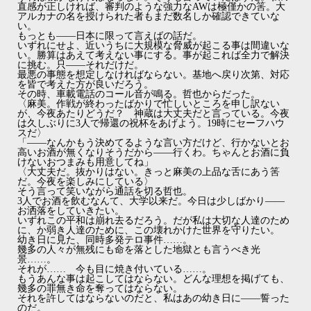
直感が正しければ、審判のような強力なAWは極僅かの筈。大
アルカナの名を授けられた者もまだ数名しか確認できていな
い。
もっとも――日本に限って言えばの話だ。
いずれにせよ、近いうちに大規模な脅威が起こる事は間違いな
い。勝算はあえて考えない事にする。事が起これば全力で解決
に挑む。只――それだけだ。
最悪の事態を想定しなければならない。基地へ戻り次第、対応
を皆で考えた方が良いだろう。
その時、車載電話のコール音が鳴る。哲也からだった。
〈麻美。作戦が終わったばかりで忙しいところを申し訳ない
が、今夜あたりどうだ？ 神蔵は大丈夫だと言っている。今夜
は久しぶりに3人で帰還の祝杯をあげよう。19時にセーフハウ
スだ〉
「――なんかもう決めてるような言い方だけど、行かないとお
高いお酒が無くなりそうだから――行くわ。ちゃんとお酒に負
けないおつまみも用意してね」
〈大丈夫だ。抜かりはない。きっと麻美の上品な舌にあう筈
だ。今夜を楽しみにしている〉
そう言って笑いながら通話を切る哲也。
3人でお酒を飲むなんて、大学以来だ。今日は少しばかり――
お洒落をしていきたい。
いずれこの平和は崩れ去るだろう。だが私は大切な人達のため
に、か弱き人達のために、この壊れかけた世界を守りたい。
幼き日に見た、同時多発テロ事件……。
幾多の人々が無残にも命を落とした地獄とも言うべき光
景……。
それが…… 今も目に焼き付いている……。
もうあんな事は起こしてはならない。どんな理想を掲げても、
幾多の罪無き命を奪ってはならない。
それを許してはならないのだと、私はあの幼き日に――誓った
のだ。