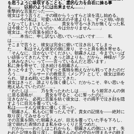
を思うように吸収することも、霊的な力を自在に操る事
も…… 以前のようには出来ません……
」
衝撃的な言葉だった――。
彼女はそう言うと、その瞳からうっすらと涙を流し始める。
「――今の私は、可愛いAMGEの子達よりも、ずっと弱い存在
となってしまいました…… 貴女を守るべき力が無くなった私
は今後どうしていいのか、今は分かりません……」
彼女は、その言葉を続ける。
「……本当に、申し訳ない思いでいっぱいです…… 私
は……」
そこまで言うと、彼女は完全に俯いて泣き出してしまっ
た…… 私はそんな彼女の側に座り、そっと肩を抱き寄せる。
「そんなに、泣かないでください。朝霧さんは、今までいっぱ
い頑張ってきたんです。きっと誰よりも。だから、神様が『少
し休みなさい』って――言っているんだと思います」
私に身を寄せて、泣き続ける朝霧さん……。
きっと今まで、一人でずっと孤独を抱えながら戦ってきたのだ
ろう…… アルサードの救世主《メシア》として、彼女は崇め
られ、望まぬ戦いに身を投じてきた。
彼女はきっと、誰よりも強く優しい。だからこそ、辛い思いを
抱え込んでいたのだ……。
「わたしは…… 力を失ったわたしは…… もう姫宮さんの側
に居る資格が…… 貴女を守ると、心に誓ったのに……」
泣きながら、必死に言葉を紡ぐ彼女は、その両手で泣き顔を隠
すように目元を覆っている……。
私は――そんな彼女に優しく言った。
「朝霧さん。私も心に誓ったんです。貴女の記憶を――絶対に
取り戻してみせるって」
その言葉を聞いた朝霧さんが、目元を覆っていた手を下ろし、
涙で崩れた表情のまま私をゆっくりと見つめた。
「だから――わたしはこれからも、朝霧さんの側にいます。失
われた記憶を取り戻し、朝霧さんの心の空白が埋まるその時ま