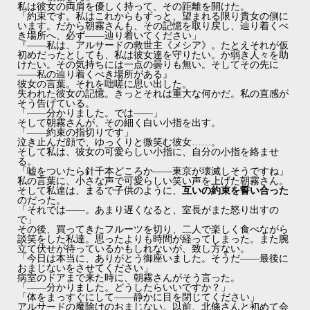
私は彼女の両肩を優しく持って、その距離を開けた。
「約束です。私はこれからもずっと、望まれる限り貴女の側に
います。だから朝霧さんも、その記憶を取り戻し、辿り着くべ
き場所へ、必ず――辿り着いてください」
『――私は、アルサードの救世主《メシア》。たとえそれが仮
初めだったとしても、私は彼女達を守りたい。か弱き人々を助
けたい。その気持ちには一点の曇りも無い。そしてその先に
――私の辿り着くべき場所がある』
彼女の言葉。それを咄嗟に思い出した。
失われた彼女の記憶。きっとそれは重大な何かだ。私の直感が
そう告げている。
「――分かりました。では――」
そして朝霧さんが、その細く白い小指を出す。
「――約束の指切りです」
泣き止んだ顔で、ゆっくりと微笑む彼女……。
そして私は、彼女の可愛らしい小指に、自分の小指を絡ませ
る。
「嘘をついたら針千本どころか――東京が壊滅しそうですね」
私の言葉に、小さな声で可愛らしい笑い声を上げた朝霧さん。
そして私達は、まるで子供のように、
互いの約束を誓い合った
のだった。
「それでは――。あまり遅くなると、室長がまた怒り出すの
で」
その後、買ってきたフルーツを切り、二人で楽しく食べながら
談笑をした私達。思ったよりも時間が経ってしまった。また腕
立て伏せが待っているかもしれないが、致し方ない。
「今日は本当に、ありがとう御座いました。そうだ――最後に
おまじないをさせてください」
病室のドアまで来た時に、朝霧さんがそう言った。
「――分かりました。どうしたらいいですか？」
「体をまっすぐにして――静かに目を閉じてください」
アルサードの魔除けのおまじない。以前、北條さんと初めて会