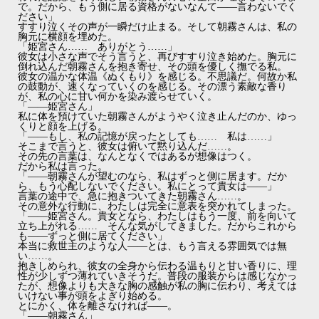
で。だから、もう側に居る資格がないなんて――言わないでく
ださい」
すすり泣くその声が一瞬だけ止まる。そして朝霧さんは、私の
胸元に横顔を埋めた。
「姫宮さん…… ありがとう……」
彼女は小さな声でそう言うと、再びすすり泣き始めた。胸元に
倒れ込んだ朝霧さんを抱き寄せ、その頭を優しく撫でる私。
彼女の温かな体温《ぬくもり》を感じる。不思議だ。何故か私
の鼓動が、速くなっていくのを感じる。その漂う素敵な香り
が、私の心に甘い何かを染み渡らせていく。
「――姫宮さん」
私に体を預けていた朝霧さんがようやく泣き止んだのか、ゆっ
くりと顔を上げる。
「――もし、私の記憶が戻ったとしても…… 私は……」
そこまで言うと、彼女は俯いて黙り込んだ……。
その先の言葉は、なんとなくではあるが想像はつく。
だから私は言った。
「――朝霧さんが望むのなら、私はずっと側に居ます。だか
ら、もう心配しないでください。私にとって貴女は――」
言葉の途中で、急に抱きついてきた朝霧さん……。
その意外な行動に、わたしは完全に意表を突かれてしまった。
「――姫宮さん。貴女となら、わたしはもう一度、前を向いて
立ち上がれる…… そんな気がしてきました。だからこれから
も――ずっと側に居てください」
本当に救世主のような人――とは、もう言える雰囲気では無
い……。
抱きしめられ、彼女の全身から伝わる温もりと甘い香りに、理
性が少しずつ薄れていきそうだ。普段の服装からは感じなかっ
たが、想像よりも大きな胸の感触が私の胸に伝わり、考えては
いけない事が頭をよぎり始める。
とにかく、体を離さなければ――。
「――朝霧さん」