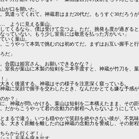
山が口を開いた。
。気遣ってくれて。神蔵君はまだ20代だ。もうすぐ30だろう
… ように見える葉山。
してくるなら、僕は受けて立つよ。ただ、挑発も度が過ぎると
なっていない。もう少し室長には敬意を払った方がいい」
ていく葉山。
。こうやって本気で挑むのは初めてだ。まずはお互い握手と行
ろだ」
。合図は姫宮さん、お願いできるかな？」
。室長が葉山に木製の短剣を二本手渡すと、神蔵が竹刀を、葉
！」
大きく後退する。神蔵はその様子を注意深く窺っている。
神蔵に笑顔で握手を交わしたとき、なんだかとても嫌な予感が
のか？」
に、神蔵が問いかける。葉山は短剣を二本構えたまま、その距
。だからこうやって君の念動力の射程へ入らないようにしてい
とまるで違う。いつも穏やかで笑顔を絶やさない彼が、不気味
る。大きく距離を離したのは神蔵の念動力を警戒し、その射程
ちらから行くぞ！」
シュし左手を突き出す。