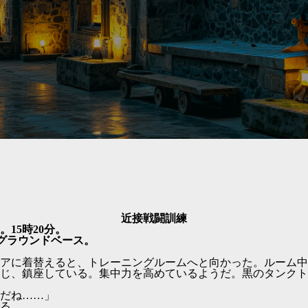
近接戦闘訓練
日。15時20分。
地グラウンドベース。
アに着替えると、トレーニングルームへと向かった。ルーム中
じ、鎮座している。集中力を高めているようだ。黒のタンクト
だね……」
る。