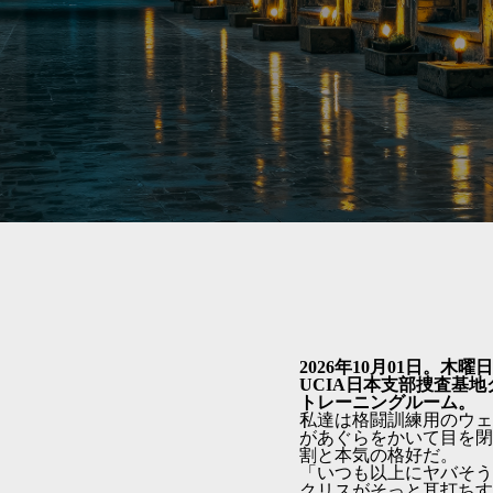
2026年10月01日。木曜
UCIA日本支部捜査基
トレーニングルーム。
私達は格闘訓練用のウェ
があぐらをかいて目を閉
割と本気の格好だ。
「いつも以上にヤバそう
クリスがそっと耳打ちす