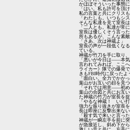
かほぼそういった事態に
「はい。私も許可を頂け
私の言葉と共にクリスも
「わたしも。いつもシス
そんな私達を見て室長は
「二人とも。私達が常に
室長は優しくそう言った
所もあるが、こんな素敵
「さあ、次は神蔵よ」
室長の声が一段低くなる
ている。
神蔵が竹刀を手に取り、
「悪いが今日は――本気
言われてみれば、ここへ
ライカー》隊での爆発で
きもFBI時代に戻った
「面白い。全力でかかっ
葉山がお互いの顔を見つ
「それでは用意――初め
葉山の合図と共にお互い
た神蔵の竹刀が室長を捉
「やるな神蔵！ いい打
強力な振り抜きが室長を
長は即座に反撃出来ない
「殺す気で来いと言った
神蔵が一瞬左手を前に突
が急接近し、斜め下から
激しい音と共に、左手に