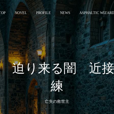
TOP
NOVEL
PROFILE
NEWS
ASPHALTIC WIZAR
 迫り来る闇 近
練
亡失の救世主