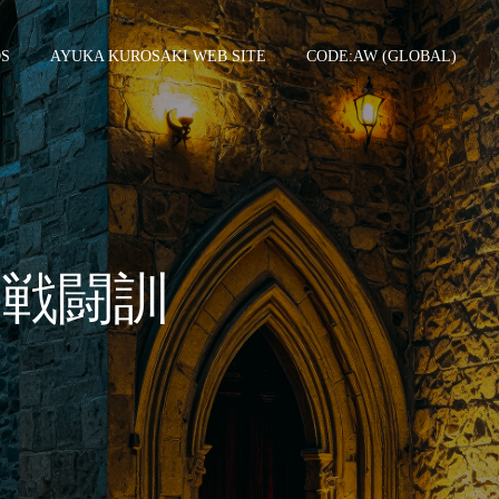
DS
AYUKA KUROSAKI WEB SITE
CODE:AW (GLOBAL)
接戦闘訓