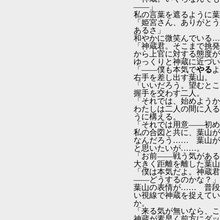
――」
私の言葉を遮るように葉
「姫宮さん、ありがとう
あるさ」
和やかに微笑んでいる…
「神蔵君。そこまで挑発
から上官に対する態度が
ゆっくりと神蔵に近づい
「――僕も本気で
やる
よ
右手を差し出す葉山。
「いいだろう。望むとこ
握手を交わす二人。
「それでは、始めようか
わたしは二人の間に入る
うに構える。
「それでは用意――初め
私の合図と共に、葉山が
なんだろう…… 葉山が
と思いたいが……。
「お前――戦う気がある
大きく距離を離した葉山
「僕は本気だよ。神蔵君
――どうするのかな？」
葉山の表情が…… 普段
い視線で神蔵を捉えてい
か。
「来る気が無いなら、こ
神蔵が素早く前方にダッ