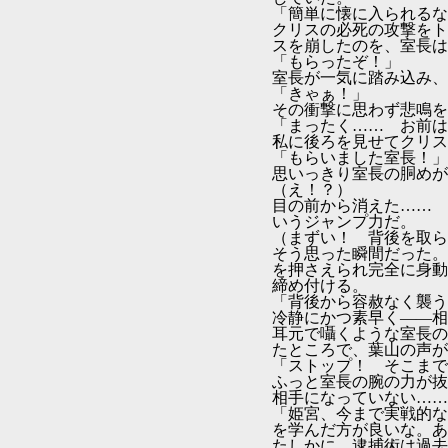
「簡単に懐に入られるな
クリスの必死の攻撃をト
スを崩したのを、室長は
「もらったぞ！」
室長が一気に踏み込み、
「きゃぁ！」
その衝撃に思わず悲鳴を
「まったく…… お前は
私に後ろを見せてクリス
「もらいました室長！」
思いっきり室長の胴めが
（え！？）
目の前から消えた…… 
いうジャンプ力だ。
（まずい！ 背後を取ら
そう思った瞬間だった。
を押さえられ完全に身動
締め付ける。
「背後から容赦なく襲う
冷静にかつ素早く――相
耳元で囁くような室長の
たところで、葉山の声が
「ストップ！ そこまで
ふっと室長の腕の力が抜
相手になっていない……
「姫宮、今まで実戦的な
を学んだ方が良いな。あ
たしかに、逮捕術は過去