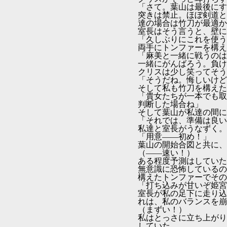
「さて。葉山は最後にす
突きは禁止。ほぼ剣道と
達の場合は竹刀が最適か
室長はそう言うと、壁に
「久しぶりにこれを使う
両手にトンファーを構え
「麻美と一緒に戦うのは
一緒にがんばろう。負け
クリスは少し笑ってそう
「そうだね。悔しいけど
そして私も竹刀を構えた
「貴女たちが一本でも取
判断した場合ね」
そして葉山が私達の間に
「それでは、準備は良い
私達と室長がうなずく。
「用意――初め！」
葉山の開始合図と共に、
（――速い！）
ある程度予測はしていた
無意識に恐怖しているの
構えたトンファーでその
「打ち込みが甘いぞ姫宮
室長が私の足下に走り込
れは、私のバランスを崩
（まずい！）
私はとっさに立ち上がり
していた。