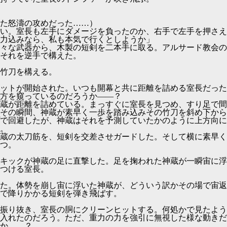
た怒濤の攻めだった……）
い。室長も左手にダメージを負ったのか、右手で左手を押さえ
力込みなら、私も本気で行くとしようか」
々な武器から、木製の短剣を二本手に取る。アルサード教会の
それを逆手で構えた。
竹刀を構える。
ットが開始された。いつも開幕と共に距離を詰める室長だった
方を窺っているのだろうか――？
蔵が距離を詰めている。まっすぐに室長を見つめ、すり足で間
その瞬間、神蔵が素早く一歩を踏み込みその竹刀を斜め下から
で回避したが、神蔵はそれを予測していたかのように上方向に
。
蔵の太刀筋を、短剣を交差させガードした。そして横に素早く
つ。
キックが神蔵の足に直撃した。足を掬われた神蔵が一瞬宙に浮
つける室長。
た。体勢を崩し宙に浮いた神蔵が、どういう訳かその場で宙返
で降りかかる短剣を弾き飛ばす。
振り抜き、室長の胴にクリーンヒットする。何処かで見たよう
入れたのだろう。ただ、重力の力を強引に無視した様な動きだ
か……？