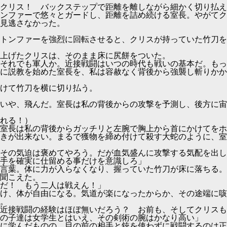
クリス！ バックステップで距離を離しながら細かく切り払え
ンファーで悠々とガードし、距離を詰め続ける室長。やがてク
見逃さなかった。
トンファーを強烈に回転させると、クリスが持っていた竹刀を
上げたクリスは、そのまま床に尻餅をついた。
それでも軍人か。近接戦闘はいつの時代も戦いの基本だ。もっ
に説教を始めた室長を、私は容赦なく背後から強襲し斬りかか
けて竹刀を横に切り払う。
いや、飛んだ。室長は私の背後からの攻撃を予測し、後方に宙
れる！）
室長は私の背後からガッチリと左腕で胸上から首にかけてをホ
きが出来ない。まるで獲物を締め付けて殺す大蛇のように、室
その気迫は褒めてやろう。だが血気盛んに攻撃する気配を出し
手を確実に仕留める事だけを意識しろ」
言葉。体に力が入らなくなり、握っていた竹刀が床に落ちる。
聞こえた。
だ！ もう二人は戦えん！」
け、体が自由になる。気道が楽になったからか、その途端に咳
。
近接戦闘の経験はほぼ無いだろう？ お前も、そしてクリスも
の子達は女学生とはいえ、その剣術の腕はかなり高い」
に学んだものの、目の前の相手と銃を使わずに戦闘するのは正