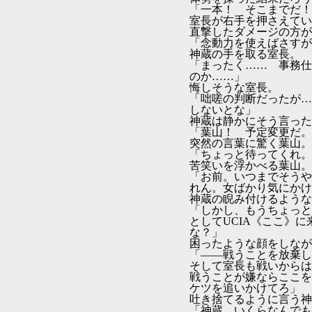
「一本！ そこまでだ！
室長が右手を押さえてい
直撃したダメージの方が
「念動力を使えばさすが
神蔵の手を取る室長。
「まったく…… 事務仕
のか……」
悔しそうな室長。
「咄嗟の判断だったが…
しないとな」
神蔵は静かにそう言った
「葉山！ 予定変更だ。
突然の言葉に驚く葉山。
「ちょっと待ってくれ。
苦笑いを浮かべる葉山。
「お前。いつまでそうや
れん。女ばかり気にかけ
神蔵の睨み付けるような
「しかし、もうちょっと
としてUCIA《ここ》
な？」
困ったような顔をしなが
「――戦うことを放棄し
そして室長も戦いからは
戦うことが嫌ならここを
ケツを追いかけてろ」
吐き捨てるように言う神
「神蔵。いくらなんでも