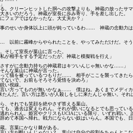
」
る。クリーンヒットした胴への攻撃よりも、神蔵の放ったサマ
大きいのだろう。神蔵が室長に歩み寄り、手を差し出した。
にフェアではなかったな。大丈夫か？」
事のせいか身体以上に頭が鈍っているわ…… 神蔵の念動力は
… 以前に霧峰からやられたことを、やってみただけだ。そう
。そして室長が葉山に言った。
私が相手をする予定だったが、神蔵と模擬戦を行え」
さすがに念動力持ちの神蔵君はキツいんじゃ無いかな……」
そんな葉山に神蔵が言った。
って猫を被っているつもりだ…… 相手がここを襲ってきたら
てないで、お前もそろそろ覚悟を決めろ」
鋭い視線。
言い方ってものが無いかなぁ…… 僕はね。あくまでメディカ
に来たんだ。言い方は悪いが人殺しをしに来たんじゃ無い。それ
ら、それでも笑顔を絶やさず答える葉山。
ても、過去は変えられん。それが償いになるとでも思っている
逃れられん。姫宮やクリスもUCIAにいる限り、いずれ戦い、
辞めて本国へ帰れ。戦力にならない奴はいらん。本国でも、日
蔵。言葉にかなり棘がある。
言い方が酷いんじゃない？ 葉山は自分の役割をちゃんとこな