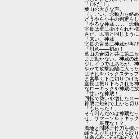
「1本だ！」
葉山の大きな声。
（すごい。念動力を絡め
どうやら小手の判定らし
「やるな神蔵…… 念動
室長は壁に掛けられた様
さだ。以前と同じように
「来い。神蔵」
室長の言葉に神蔵が再び
「用意――初め！」
葉山の合図と共に第二セ
まま動かない。神蔵の出
少しずつではあるが、神
やがて攻撃距離に入った
はそれをバックステップ
ま素早く下に切りつける
室長は振り下ろされる神
なローキックを神蔵に放
「甘いな神蔵！」
回転で勢いを増したロー
神蔵に短剣で上から切り
「もらった！」
そう叫んだのは神蔵だっ
せ、サマーソルトキック
「――馬鹿な！？」
着地と同時に竹刀を横に
峰さんが見せた技を取り
体勢を操った結果だろう