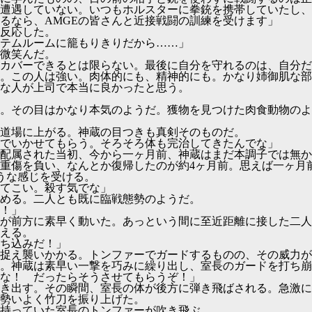
遭遇していない。いつもホルスターに拳銃を携帯していたし、
るなら、AMGEの皆さんと近接戦闘の訓練を受けます」
反応した。
テムルームに籠もりきりだから……」
微笑んだ。
カバーできるとは限らない。最後に自分を守れるのは、自分だ
。この人は強い。肉体的にも、精神的にも。かなり姉御肌な部
な人が上司で本当に良かったと思う。
。その目はかなり本気のようだ。獲物を見つけた肉食動物のよ
道場に上がる。神蔵の目つきも真剣そのものだ。
でいかせてもらう。そろそろ体も完治してきたんでな」
配属された当初、今から一ヶ月前、神蔵はまだ本調子では無か
重傷を負い、なんとか復帰したのが約4ヶ月前。思えば一ヶ月
ような感じを受ける。
てこい。殺す気でな」
める。二人とも既に臨戦態勢のようだ。
！」
が前方に素早く動いた。あっという間に至近距離に接した二人
える。
ち込みだ！」
捉え襲いかかる。トンファーでガードするものの、その威力が
。神蔵は素早い一撃を巧みに繰り出し、室長のガードを打ち崩
な！ だったらそうさせてもらうぞ！」
き出す。その瞬間、室長の体が後方に弾き飛ばされる。急激に
勢いよく竹刀を振り上げた。
持っていた室長のトンファーが吹き飛ぶ。