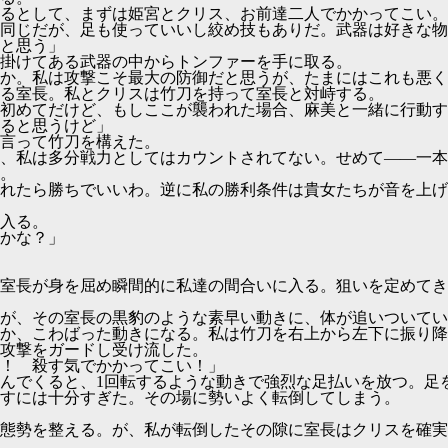
るとして、まずは姫宮とクリス、お前達二人でかかってこい。
同じだが、足も使っていいし絞め技もありだ。武器は好きな物
と思う」
掛けてある武器の中からトンファーを手に取る。
か。私は攻撃こそ最大の防御だと思うが、たまにはこれも悪く
る室長。私とクリスは竹刀を持って室長と対峙する。
初めてだけど、もしここが襲われた場合、麻美と一緒に行動す
ると思うけど」
言って竹刀を構えた。
、私は多分戦力としてはカウントされてない。せめて――一本
。
れたら勝ちでいいわ。逆に私の勝利条件は貴女たちが音を上げ
入る。
かな？」
室長が身を屈め瞬間的に私達の間合いに入る。狙いを定めてき
が、その室長の黒豹のような素早い動きに、体が追いついてい
か、こわばった動きになる。私は竹刀を右上から左下に振り降
攻撃をガードし受け流した。
！ 殺す気でかかってこい！」
んでくると、1回転するような動きで強烈な足払いを放つ。足
すには十分すぎた。その場に勢いよく転倒してしまう。
態勢を整える。が、私が転倒したその隙に室長はクリスを確実