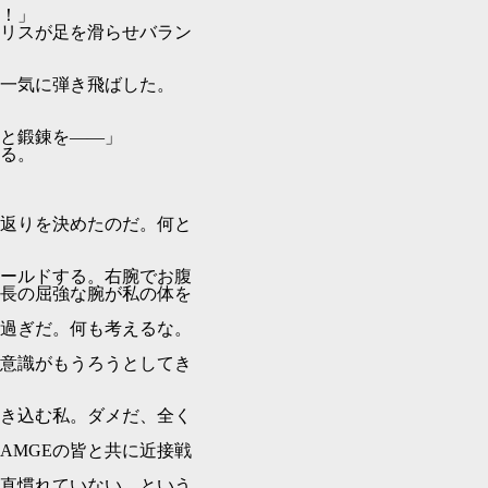
！」
リスが足を滑らせバラン
一気に弾き飛ばした。
と鍛錬を――」
る。
返りを決めたのだ。何と
ールドする。右腕でお腹
長の屈強な腕が私の体を
過ぎだ。何も考えるな。
意識がもうろうとしてき
き込む私。ダメだ、全く
AMGEの皆と共に近接戦
直慣れていない。という