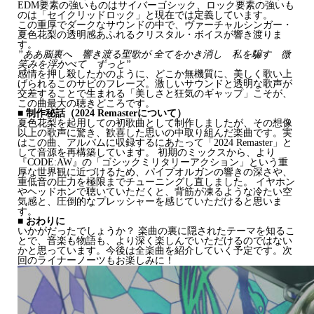
EDM要素の強いものはサイバーゴシック、ロック要素の強いも
のは「セイクリッドロック」と現在では定義しています。
この重厚でダークなサウンドの中で、ヴァーチャルシンガー・
夏色花梨の透明感あふれるクリスタル・ボイスが響き渡りま
す。
”ああ脳裏へ 響き渡る聖歌が 全てをかき消し 私を騙す 微
笑みを浮かべて ずっと”
感情を押し殺したかのように、どこか無機質に、美しく歌い上
げられるこのサビのフレーズ。激しいサウンドと透明な歌声が
交差することで生まれる「美しさと狂気のギャップ」こそが、
この曲最大の聴きどころです。
■ 制作秘話（2024 Remasterについて）
夏色花梨を起用しての初歌曲として制作しましたが、その想像
以上の歌声に驚き、歓喜した思いの中取り組んだ楽曲です。実
はこの曲、アルバムに収録するにあたって「2024 Remaster」と
して音源を再構築しています。 初期のミックスから、より
『CODE:AW』の「ゴシックミリタリーアクション」という重
厚な世界観に近づけるため、パイプオルガンの響きの深さや、
重低音の圧力を極限までチューニングし直しました。 イヤホン
やヘッドホンで聴いていただくと、背筋が凍るような冷たい空
気感と、圧倒的なプレッシャーを感じていただけると思いま
す。
■ おわりに
いかがだったでしょうか？ 楽曲の裏に隠されたテーマを知るこ
とで、音楽も物語も、より深く楽しんでいただけるのではない
かと思っています。今後は全楽曲を紹介していく予定です。次
回のライナーノーツもお楽しみに！