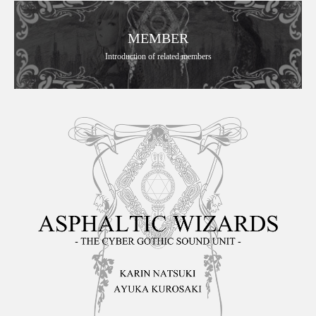
MEMBER
Introduction of related members
■ 楽曲テーマと『CODE:AW』
■ サウンドの聴きどころ：美し
■ 制作秘話（2024 Remasterに
■ おわりに