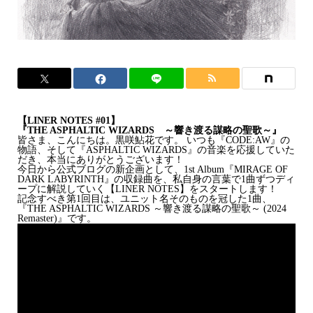
【LINER NOTES #01】
『THE ASPHALTIC WIZARDS ～響き渡る謀略の聖歌～』
皆さま、こんにちは。黒咲鮎花です。 いつも『CODE:AW』の
物語、そして『ASPHALTIC WIZARDS』の音楽を応援していた
だき、本当にありがとうございます！
今日から公式ブログの新企画として、1st Album『MIRAGE OF
DARK LABYRINTH』の収録曲を、私自身の言葉で1曲ずつディ
ープに解説していく【LINER NOTES】をスタートします！
記念すべき第1回目は、ユニット名そのものを冠した1曲、
『THE ASPHALTIC WIZARDS ～響き渡る謀略の聖歌～ (2024
Remaster)』です。