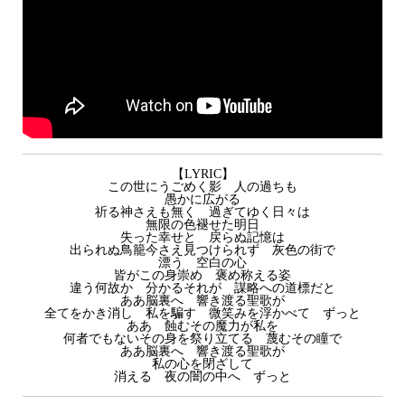
【LYRIC】
この世にうごめく影 人の過ちも
愚かに広がる
祈る神さえも無く 過ぎてゆく日々は
無限の色褪せた明日
失った幸せと 戻らぬ記憶は
出られぬ鳥籠今さえ見つけられず 灰色の街で
漂う 空白の心
皆がこの身崇め 褒め称える姿
違う何故か 分かるそれが 謀略への道標だと
ああ脳裏へ 響き渡る聖歌が
全てをかき消し 私を騙す 微笑みを浮かべて ずっと
ああ 蝕むその魔力が私を
何者でもないその身を祭り立てる 蔑むその瞳で
ああ脳裏へ 響き渡る聖歌が
私の心を閉ざして
消える 夜の闇の中へ ずっと