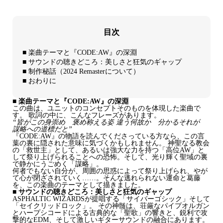
目次
■ 楽曲テーマと『CODE:AW』の深淵
■ サウンドの聴きどころ：美しさと狂気のギャップ
■ 制作秘話（2024 Remasterについて）
■ おわりに
■ 楽曲テーマと『CODE:AW』の深淵
この曲は、ユニットのコンセプトそのものを体現した楽曲で
す。 歌詞の中に、こんなフレーズがあります。
“皆がこの身崇め 褒め称える姿 違う何故か 分かるそれが
謀略への道標だと”
『CODE:AW』の物語を読んでくださっている方なら、この言
葉の裏に隠された意味に気づくかもしれません。 神聖なる教会
の「救世主」として、あるいは強大な力を持つ「高位AW」と
して祭り上げられることへの恐怖。そして、光り輝く聖域の裏
で静かにうごめく「謀略」。
何者でもない自分が、周囲の思惑によって祭り上げられ、やが
て心が閉ざされていく……。そんな逃れられない運命と葛藤
を、この楽曲のテーマとして描きました。
■ サウンドの聴きどころ：美しさと狂気のギャップ
ASPHALTIC WIZARDSが提唱する「サイバーゴシック」そして
「セイクリッドロック」。 その神髄は、荘厳なパイプオルガン
とハープシコードによる古典的な「聖歌」の響きと、鋭利で攻
撃的なEDM、そして激しいギターサウンドの融合にあります。